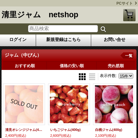
PCサイト
清里ジャム netshop
ログイン
新規登録はこちら
お問い合せ
ジャム（中びん）
一覧
おすすめ順
価格の安い順
売れ筋順
表示件数
:
清見オレンジジャム(400g)
いちごジャム(400g)
白桃ジャム(400g)
2,400円
(税込)
2,600円
(税込)
2,100円
(税込)