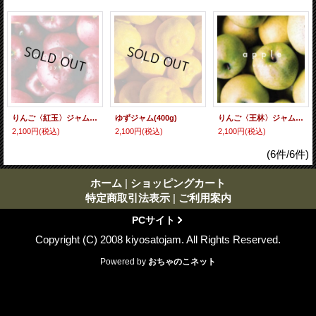
りんご〈紅玉〉ジャム(400g)
ゆずジャム(400g)
りんご〈王林〉ジャム(400g)
2,100円
(税込)
2,100円
(税込)
2,100円
(税込)
(6件/6件)
ホーム
|
ショッピングカート
特定商取引法表示
|
ご利用案内
PCサイト
Copyright (C) 2008 kiyosatojam. All Rights Reserved.
Powered by
おちゃのこネット