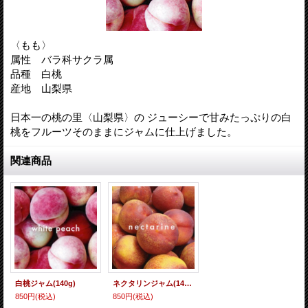
〈もも〉
属性 バラ科サクラ属
品種 白桃
産地 山梨県
日本一の桃の里〈山梨県〉の ジューシーで甘みたっぷりの白
桃をフルーツそのままにジャムに仕上げました。
関連商品
白桃ジャム(140g)
ネクタリンジャム(140g)
850円
(税込)
850円
(税込)